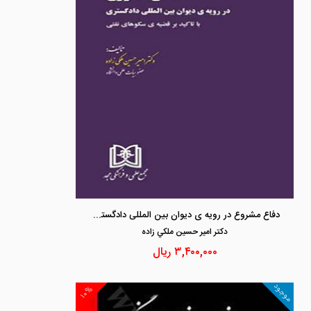
دفاع مشروع در رویه ی دیوان بین المللی دادگستری «با تاکید بر قضیه ی سکوهای نفتی»(
دكتر امير حسين ملكي زاده
۳,۴۰۰,۰۰۰
ریال
موجود
۱۰%