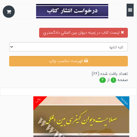
ليست كتاب در زمينه ديوان بين المللي دادگستري
فهرست مناسب چاپ
تعداد يافت شده (۲۶)
صفحه
از
۲
۱
موجود
۱۰%