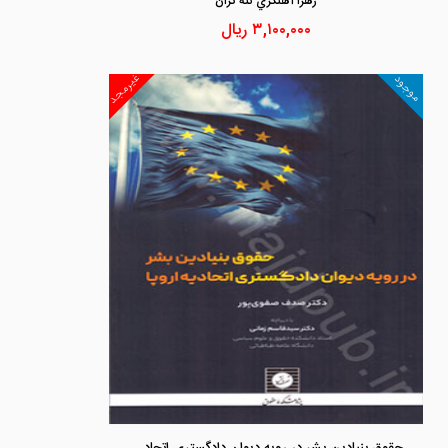
زهرا آهنگري ننه كران
۳,۱۰۰,۰۰۰
ریال
غیرمجد
موجود
حقوق بنیادین بشر در رویه دیوان دادگستری اتحادیه اروپا