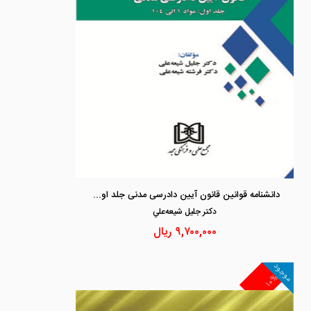
دانشنامه قوانین قانون آیین دادرسی مدنی جلد اول «مواد 1 الی 104»
دكتر جليل شيعه‌علي
۹,۷۰۰,۰۰۰
ریال
موجود
۱۰%