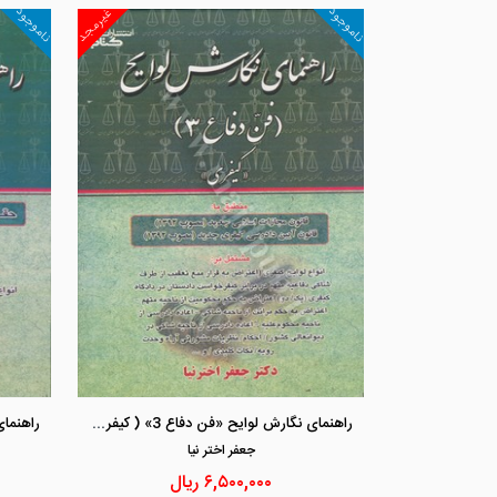
ناموجود
ناموجود
غیرمجد
راهنمای نگارش لوایح «فن دفاع 3» ( کیفری)
جعفر اختر نيا
۶,۵۰۰,۰۰۰
ریال