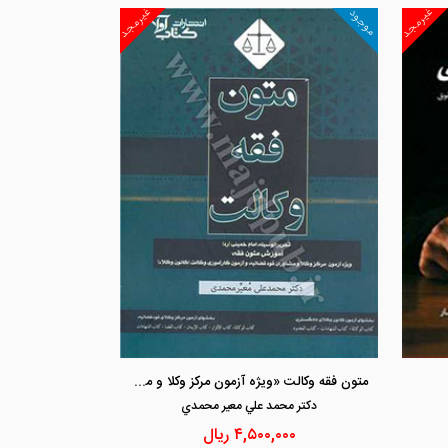
غیرمجد
غیرمجد
موجود
مشاهده و خرید
مشاهد
متون فقه وکالت «ویژه آزمون مرکز وکلا و مشاوران قوه قضاییه» «براساس تحریرالوسیله امام خمینی (ره)»
دكتر محمد علي معير محمدي
۴,۵۰۰,۰۰۰
ریال