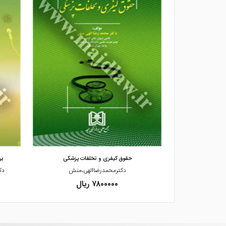
مشاهده و خرید
 قرارداد استفاد
حقوق کیفری و تخلفات پزشکی
بر
ف،حمدالهی
دکترمحمدرضاالهی،منش
دک
۷۸۰۰۰۰۰ ریال