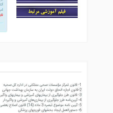
کت
لپ
قاب
1- قانون تمركز مؤسسات صحى مملكتى در اداره كل صحيه
2-قانون اجازه الحاق دولت ايران به سازمان بهداشت جهانى
3- قانون طرز جلوگيرى از بيماريهاى آميزشى و بيماريهاى واگيردار
4- آيين‌نامه طرز جلوگيرى از بيمارى‌هاى آميزشى و واگيردار
5- آيين نامه موضوع تبصره 3 ماده (14) قانون اصلاح بعضى از مواد قانون مربوط به مقررات امور پزشكى و دارويى ومواد خوردنى و آشاميدنى
6- دستورالعمل ايجاد بخشهاى فوريتهاى پزشكى