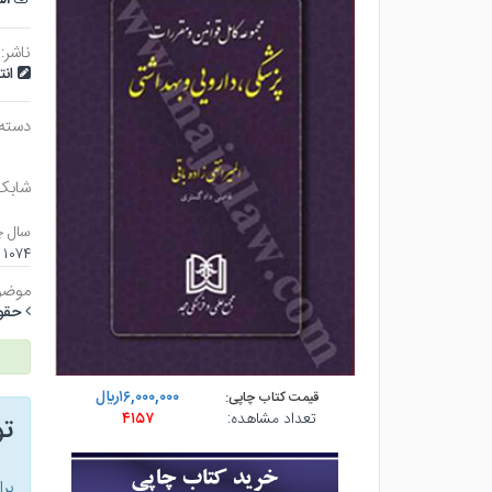
ناشر:
ان
دسته
شابک
سال چ
۱۰۷۴ صفحه - وزيري (گالينگور) - چاپ ۲
موضو
حقو
۱۶,۰۰۰,۰۰۰ريال
قیمت کتاب چاپی:
تعداد مشاهده:
۴۱۵۷
ت
بر