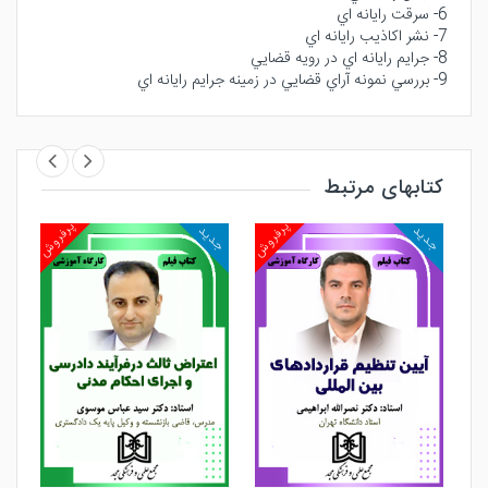
6- سرقت رايانه اي
7- نشر اكاذيب رايانه اي
8- جرايم رايانه اي در رويه قضايي
9- بررسي نمونه آراي قضايي در زمينه جرايم رايانه اي
کتابهای مرتبط
روش
پرفروش
پرفروش
جدید
جدید
جد
مشاهده و خرید
مشاهده و خرید