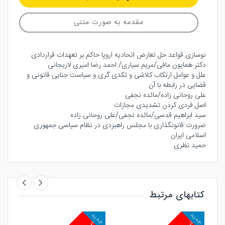
مقدمه به صورت متنی
نوسازی قواعد حل تعارض اتحادیه اروپا حاکم بر تعهدات قراردادی
دکتر همایون مافی/مریم سیاری/ احمد رضا امیری لاریجانی
علل و عوامل ارتکاب کلاشی و تکدی گری و سیاست جنایی قانونی و
قضایی در رابطه با آن
علی روحانی زاده/مائده نجفی
اصل فردی کردن تشدیدی مجازات
سید ابراهیم قدسی/مائده نجفی/علی روحانی زاده
ضرورت قانونگذاری با مجلس راهبردی در نظام سیاسی جمهوری
اسلامی ایران
حمید نظری
کتابهای مرتبط
جدید
جدید
جد