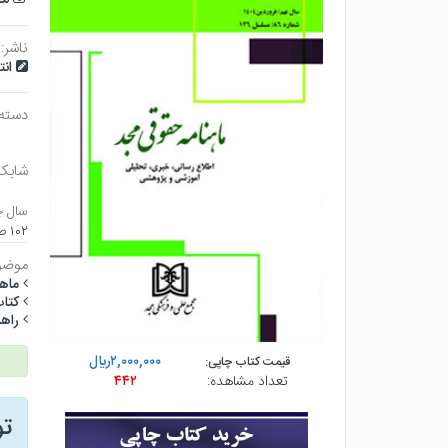
ناشر:
ان
دسته
شابک
سال چ
۱۰۲ صفحه - وزيري (شوميز) - چاپ ۱
موضو
ماهن
كتاب
راهب
۲,۰۰۰,۰۰۰ريال
قیمت کتاب چاپی:
تعداد مشاهده:
۴۴۲
ت