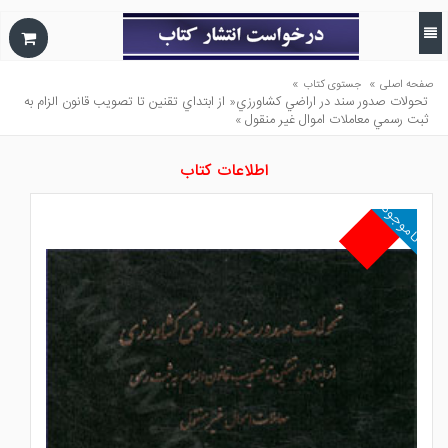
»
»
صفحه اصلی
جستوی کتاب
تحولات صدور سند در اراضي كشاورزي« از ابتداي تقنين تا تصويب قانون الزام به
ثبت رسمي معاملات اموال غير منقول »
اطلاعات کتاب
ناموجود