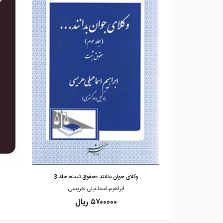
مشاهده و خرید
وکالت» جلد 1
وکلای جوان بدانند «حقوق ثبت» جلد 3
و
 هریسی
ابراهیم،اسماعیلی هریسی
۵۷۰۰۰۰۰ ریال