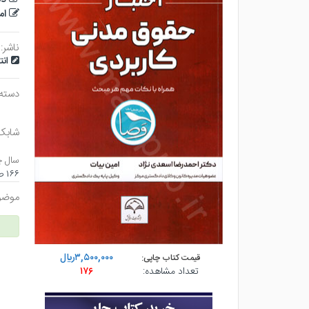
ام
ناشر:
ان
دسته
شابک
سال چ
۱۶۶ صفحه - رقعي (شوميز) - چاپ ۱
موضو
۳,۵۰۰,۰۰۰ريال
قیمت کتاب چاپی:
تعداد مشاهده:
۱۷۶