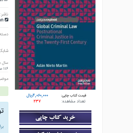
ناشر:
an
دسته 
شابک
سال چ
۱۱۶ صفحه - رقعي (شوميز) - چاپ ۱
موضو
۴,۰۶۰,۰۰۰ريال
قیمت کتاب چاپی:
تعداد مشاهده:
۲۳۷
ت
بر