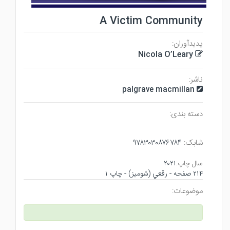
A Victim Community
پدیدآوران:
Nicola O’Leary
ناشر:
palgrave macmillan
دسته بندی:
شابک:
۹۷۸۳۰۳۰۸۷۶۷۸۴
سال چاپ:
۲۰۲۱
۲۱۴ صفحه - رقعي (شوميز) - چاپ ۱
موضوعات: