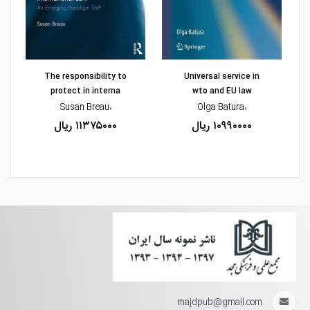
مشاهده و خرید
مشاهده و خرید
The responsibility to
Universal service in
protect in interna
wto and EU law
،Susan Breau
،Olga Batura
۱۰۹۹۰۰۰۰ ریال
۱۱۳۷۵۰۰۰ ریال
majdpub@gmail.com