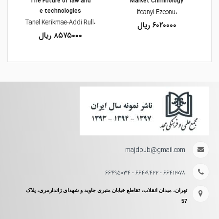
The Future of law and
Market Criminology
e technologies
،Ifeanyi Ezeonu
l-
،Tanel Kerikmae-Addi Rull
۶۰۲۰۰۰۰ ریال
۸۵۷۵۰۰۰ ریال
majdpub@gmail.com
۶۶۴۱۲۰۷۸ - ۶۶۴۰۹۴۲۲ - ۶۶۴۹۵۰۳۴
تهران، میدان انقلاب، تقاطع خیابان منیری جاوید و شهدای ژاندارمری، پلاک
57