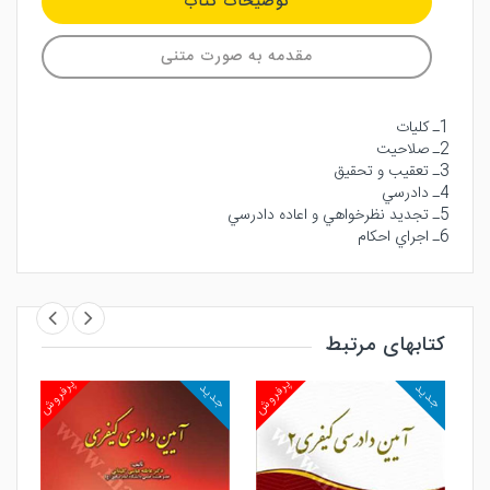
توضیحات کتاب
مقدمه به صورت متنی
1ـ كليات
2ـ صلاحيت
3ـ تعقيب و تحقيق
4ـ دادرسي
5ـ تجديد نظرخواهي و اعاده دادرسي
6ـ اجراي احكام
کتابهای مرتبط
روش
پرفروش
پرفروش
جدید
جدید
جد