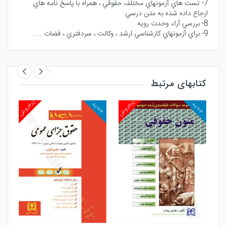
7- تست هاي آزمونهاي مختلف حقوقي ، همراه با پاسخ نامه هاي
ارجاع داده شده به متن درسي
8- بررسي آراء وحدت رويه
9- براي آزمونهاي كارشناسي ارشد ، وكالت ، سردفتري ، قضات ....
کتابهای مرتبط
روش
پرفروش
پرفروش
جدید
جدید
جد
مشاهده و خرید
مشاهده و خرید