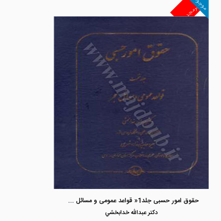
موجود
غیرمجد
حقوق امور حسبی جلد1« قواعد عمومی و مسائل حجر»
دكتر عبدالله خدابخشي