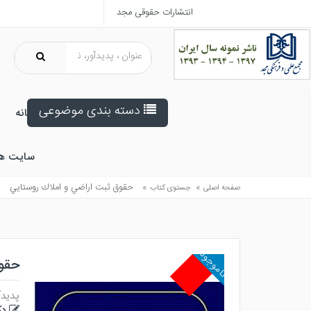
انتشارات حقوقی مجد
دسته بندی موضوعی
خانه
سایت ه
»
»
حقوق ثبت اراضي و املاك روستايي
صفحه اصلی
جستوی کتاب
ناموجود
حقو
پدیدآ
دک