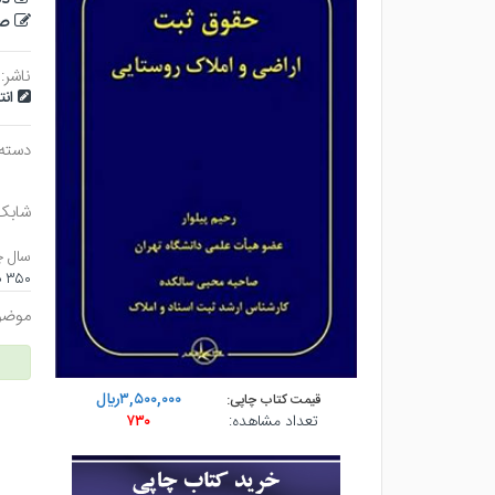
صا
ناشر:
ان
دسته
شابک
سال چ
۳۵۰ صفحه - وزيري (شوميز) - چاپ ۵
موضو
۳,۵۰۰,۰۰۰ريال
قیمت کتاب چاپی:
تعداد مشاهده:
۷۳۰