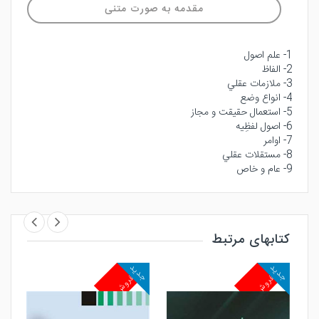
مقدمه به صورت متنی
1- علم اصول
2- الفاظ
3- ملازمات عقلي
4- انواع وضع
5- استعمال حقيقت و مجاز
6- اصول لفظِيه
7- اوامر
8- مستقلات عقلي
9- عام و خاص
کتابهای مرتبط
جدید
جدید
جد
پرفروش
پرفروش
پ