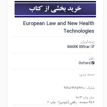
European Law and New Health
Technologies
پدیدآوران:
MARK l0flrar
ناشر:
Oxford
دسته بندی:
شابک:
۹۷۸۰۱۹۹۶۵۹۲۱۰
سال چاپ:
۲۰۱۳
۴۵۸ صفحه - رقعي (شوميز) - چاپ ۲