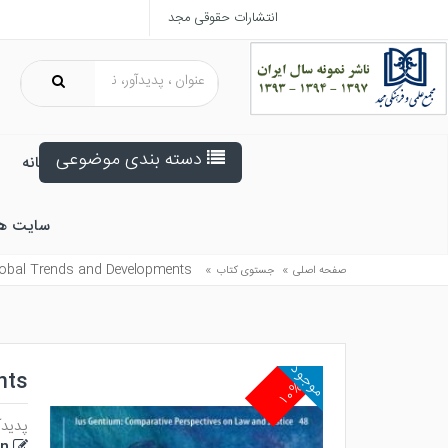
انتشارات حقوقی مجد
دسته بندی موضوعی
خانه
سایت ه
lobal Trends and Developments
»
»
صفحه اصلی
جستوی کتاب
موجود
nts
۱۰%
پدیدآ
an