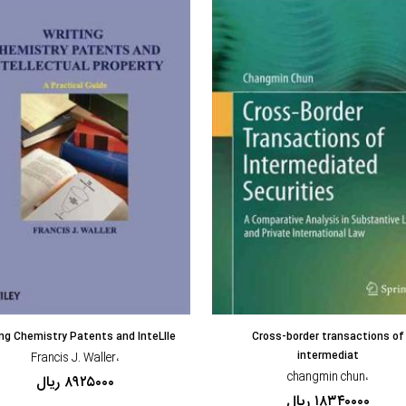
مشاهده و خرید
مشاهده و خرید
ing Chemistry Patents and InteLlle
Cross-border transactions of
intermediat
،Francis J. Waller
،changmin chun
۸۹۲۵۰۰۰ ریال
۱۸۳۴۰۰۰۰ ریال