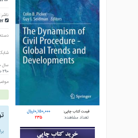
ناشر:
er
دسته 
شابک
سال چ
۲۹۰ صفحه - رقعي (شوميز) - چاپ ۱
موضو
۱۰,۱۵۰,۰۰۰ريال
قیمت کتاب چاپی:
ت
تعداد مشاهده:
۲۳۵
بر