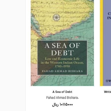
مشاهده و خرید
مشاهده
na and Europe
A Sea of Debt
Writ
،C.H. (Remco) van Rhee-Fu Yulin
،Fahad Ahmad Bishara
۱۰۱۱۵۰۰۰ ریال
۰۰۰۰