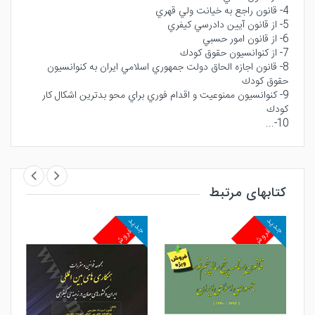
4- قانون راجع به خيانت ولي قهري
5- از قانون آيين دادرسي كيفري
6- از قانون امور حسبي
7- از كنوانسيون حقوق كودك
8- قانون اجازه الحاق دولت جمهوري اسلامي ايران به كنوانسيون
حقوق كودك
9- كنوانسيون ممنوعيت و اقدام فوري براي محو بدترين اشكال كار
كودك
10-...
کتابهای مرتبط
جدید
جدید
جد
پرفروش
پرفروش
پ