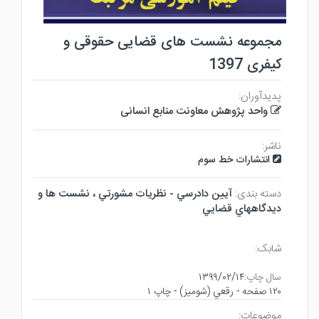
مجموعه نشست های قضایی حقوقی و
کیفری 1397
پدیدآوران:
واحد پژوهش معاونت منابع انسانی
ناشر:
انتشارات خط سوم
دسته بندی:
آيين دادرسي - نظريات مشورتي ، نشست ها و
ديدگاههاي قضايي
شابک:
سال چاپ:
۱۳۹۹/۰۲/۱۴
۱۲۰ صفحه - رقعي (شوميز) - چاپ ۱
موضوعات: