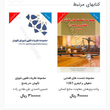
کتابهای مرتبط
روش
پرفروش
پرفروش
جدید
جدید
جد
مشاهده و خرید
مشاهده و خرید
مجموعه نشست های قضایی
مجموعه نظریات فقهی شورای
حقوقی و کیفری 1397
نگهبان «در پاسخ
واحد،پژوهش معاونت منابع انسانی
حسین،احمدی علی،هادی زاده
۴۰۰۰۰۰ ریال
۳۱۰۰۰۰۰ ریال