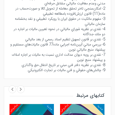
مدني وعدم معافيت مالياتي مشاغل حرفه‌اي
2- امكان‌سنجي تاخر تحقق معامله از تحويل كالا و صورت‌حساب در
ماده(11) قانون ارزش‌افزوده بامطالعه تطبيقي
3- مفهوم مالكيت در حقوق ايران با رويكرد تطبيقي و نقد بخشنامه
سازمان مالياتي
4- نقدي بر نظريه شوراي مالياتي در نحوه تعيين ماليات بر اجاره در
دو ملك جداگانه
5- نقدي بر قانون تسهيل تنظيم اسناد رسمي از بعد مالياتي
6- بررسي مباني آيين‌نامه اجرايي ماده77 قانون ماليات‌هاي مستقيم و
پيشنهاد منبع مالياتي نوين
7- نقدي بر رويه ديوان عدالت اداري نسبت به ماليات بر اجاره املاك
و پيشنهاد منبع نوين
8- نقدي بر نظريه دفتر فني مبني بر تاريخ انتقال حق واگذاري
9- چالش‌هاي حقوقي و فني ماليات بر تجارت الكترونيكي
کتابهای مرتبط
روش
پرفروش
پرفروش
جدید
جدید
جد