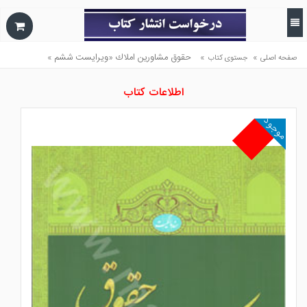
»
»
حقوق مشاورين املاك «ويرايست ششم »
صفحه اصلی
جستوی کتاب
اطلاعات کتاب
موجود