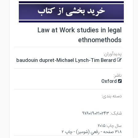
Law at Work studies in legal
ethnomethods
پدیدآوران:
baudouin dupret-Michael Lynch-Tim Berard
ناشر:
Oxford
دسته بندی:
شابک:
۹۷۸۰۱۹۰۲۱۰۲۴۳
سال چاپ:
۲۰۱۵
۳۱۸ صفحه - رقعي (شوميز) - چاپ ۲