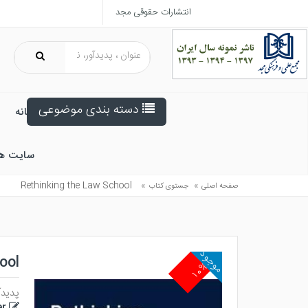
انتشارات حقوقی مجد
دسته بندی موضوعی
خانه
سایت ه
Rethinking the Law School
»
»
صفحه اصلی
جستوی کتاب
موجود
ool
۱۰%
پدیدآ
er