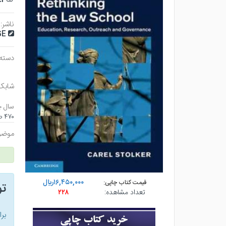
ناشر:
GE
دسته 
شابک
سال چ
۴۷۰ صفحه - رقعي (شوميز) - چاپ ۲
موضو
۱۶,۴۵۰,۰۰۰ريال
قیمت کتاب چاپی:
ت
تعداد مشاهده:
۲۲۸
بر