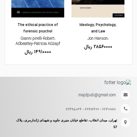
مشاهده و خرید
مشاهده و خرید
The ethical practice of
Ideology, Psychology,
forensic psychol
and Law
n-
،Gianni pirelli-Robert
،Jon Hanson
A0beattey-Patricia A0zapf
۲۸۵۶۰۰۰۰ ریال
۱۴۹۱۰۰۰۰ ریال
majdpub@gmail.com
۶۶۴۱۲۰۷۸ - ۶۶۴۰۹۴۲۲ - ۶۶۴۹۵۰۳۴
تهران، میدان انقلاب، تقاطع خیابان منیری جاوید و شهدای ژاندارمری، پلاک
57