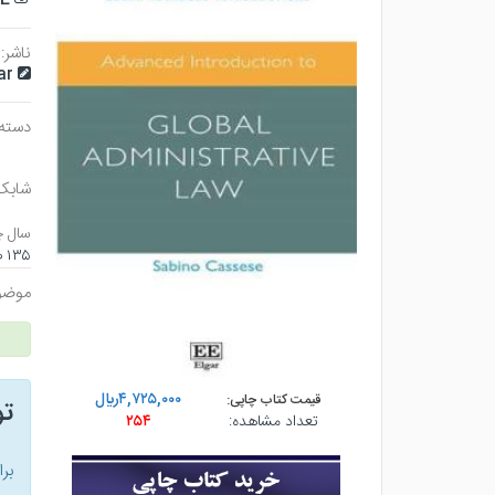
ناشر:
ar
دسته 
شابک
سال چ
۱۳۵ صفحه - رقعي (شوميز) - چاپ ۱
موضو
۴,۷۲۵,۰۰۰ريال
قیمت کتاب چاپی:
ت
تعداد مشاهده:
۲۵۴
بر