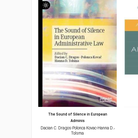
مشاهده و خرید
مشاهده
istrative Law
The Sound of Silence in European
Adminis
،Joanna Bell
،Dacian C. Dragos-Polonca Kovac-Hanna D.
۵۰۰۰
Tolsma