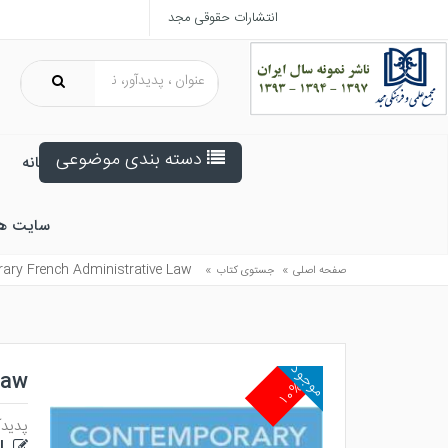
انتشارات حقوقی مجد
دسته بندی موضوعی
خانه
سایت ه
ary French Administrative Law
»
»
صفحه اصلی
جستوی کتاب
موجود
Law
۱۰%
پدیدآ
LL