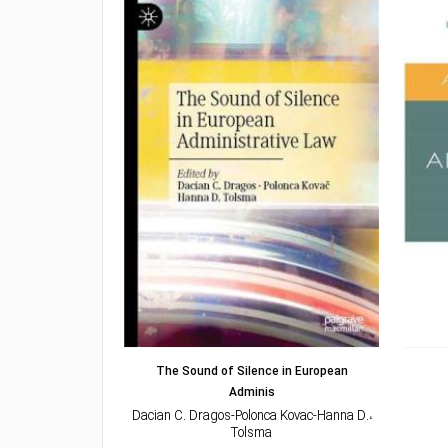
مشاهده و خرید
مشاهده
istrative Law
The Sound of Silence in European
Adminis
،Joanna Bell
،Dacian C. Dragos-Polonca Kovac-Hanna D.
۵۰۰۰
Tolsma