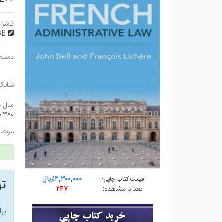
ناشر:
GE
دسته 
شابک
سال چ
۳۸۰ صفحه - رقعي (شوميز) - چاپ ۱
موضو
۱۳,۳۰۰,۰۰۰ريال
قیمت کتاب چاپی:
ت
تعداد مشاهده:
۲۴۷
بر