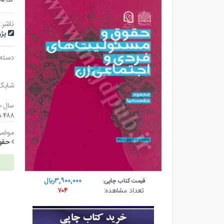
ناشر:
پژ
دسته
شابک
سال چ
۴۸۸ صفحه - رقعي (شوميز) - چاپ ۳
موضو
حقو
۳,۹۰۰,۰۰۰ريال
قیمت کتاب چاپی:
تعداد مشاهده:
۷۰۴