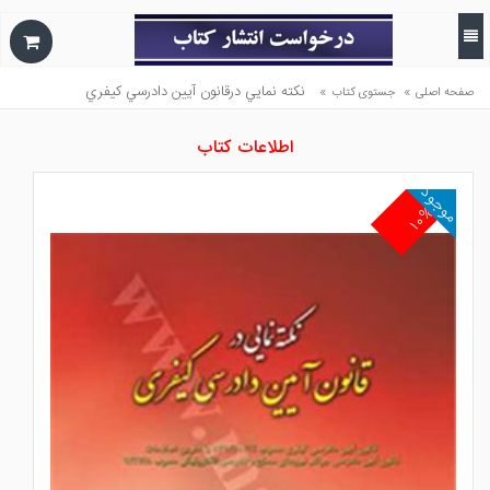
»
»
نكته نمايي درقانون آيين دادرسي كيفري
صفحه اصلی
جستوی کتاب
اطلاعات کتاب
موجود
۱۰%