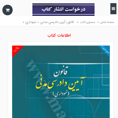
»
»
قانون آيين دادرسي مدني « نموداري »
صفحه اصلی
جستوی کتاب
اطلاعات کتاب
موجود
۱۰%