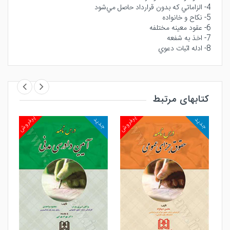
4- الزاماتي كه بدون قرارداد حاصل مي‌شود
5- نكاح و خانواده
6- عقود معينه مختلفه
7- اخذ به شفعه
8- ادله اثبات دعوي
کتابهای مرتبط
روش
پرفروش
پرفروش
جدید
جدید
جد