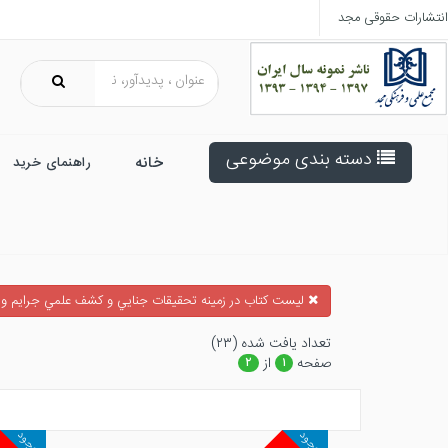
انتشارات حقوقی مجد
دسته بندی موضوعی
خانه
راهنمای خرید
ليست كتاب در زمينه تحقيقات جنايي و كشف علمي جرايم و 
تعداد يافت شده (۲۳)
صفحه
از
۲
۱
موجود
موجود