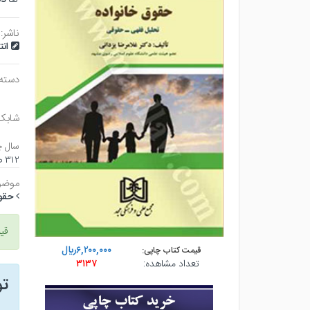
ناشر:
ان
دسته
شابک
سال چ
۳۱۲ صفحه - وزيري (شوميز) - چاپ ۱
موضو
حقوقي
قی
۶,۲۰۰,۰۰۰ريال
قیمت کتاب چاپی:
تعداد مشاهده:
۳۱۳۷
ت