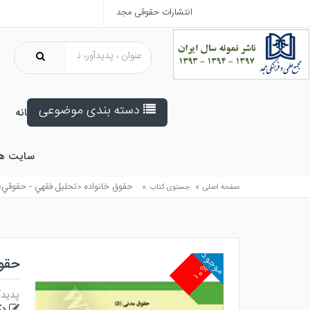
انتشارات حقوقی مجد
دسته بندی موضوعی
خانه
سایت ه
»
»
حقوق خانواده «تحليل فقهي - حقوقي»
صفحه اصلی
جستوی کتاب
موجود
حقو
۱۰%
پدیدآ
دک