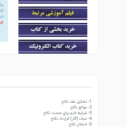
بر
کت
لپ
قاب
1- تشكيل عقد نكاح
2- موانع نكاح
3- شرايط لازم براي صحت نكاح
4- حيات (آثار) قرارداد نكاح
5- انحلال نكاح