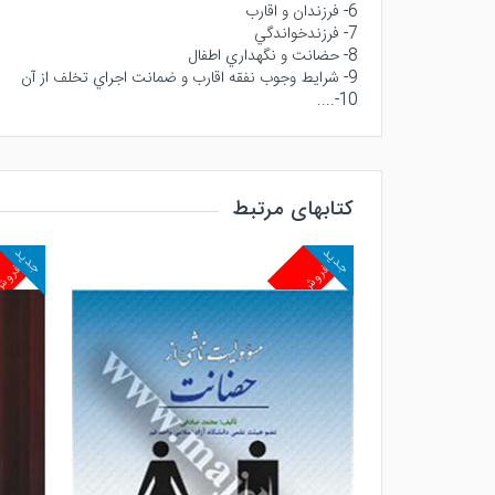
6- فرزندان و اقارب
7- فرزندخواندگي
8- حضانت و نگهداري اطفال
9- شرايط وجوب نفقه اقارب و ضمانت اجراي تخلف از آن
10-....
کتابهای مرتبط
جدید
جدید
پرفروش
پرفرو