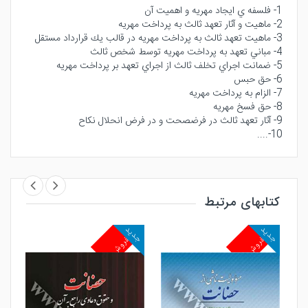
1- فلسفه ي ايجاد مهريه و اهميت آن
2- ماهيت و آثار تعهد ثالث به پرداخت مهريه
3- ماهيت تعهد ثالث به پرداخت مهريه در قالب يك قرارداد مستقل
4- مباني تعهد به پرداخت مهريه توسط شخص ثالث
5- ضمانت اجراي تخلف ثالث از اجراي تعهد بر پرداخت مهريه
6- حق حبس
7- الزام به پرداخت مهريه
8- حق فسخ مهريه
9- آثار تعهد ثالث در فرضصحت و در فرض انحلال نكاح
10-....
کتابهای مرتبط
جدید
جدید
جد
پرفروش
پرفروش
پ