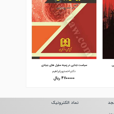
مشاهده و خرید
مشاهده
بی
سیاست جنایی در زمینه سلول های بنیادی
مجموعه قوانین و
دکتر،احمدپورابراهیم
حسن،اسکندریان دکتر،
۴۷۰۰۰۰۰ ریال
۰۰۰۰
جد
نماد الکترونیک
جد