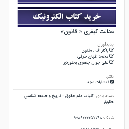
عدالت کیفری « قانون»
پدیدآوران:
باکنر اف . ملتون
محمد طهان طرقی
علی جوان جعفری بجنوردی
ناشر:
انتشارات مجد
دسته بندی:
كليات علم حقوق - تاريخ و جامعه شناسي
حقوق
شابک:
۹۷۸۶۲۲۲۲۵۷۷۹۸