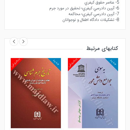
5- عناصر حقوق كيفري
6- آيين دادرسي كيفري؛ تحقيق در مورد جرم
7- آيين دادرسي كيفري؛ محاكمه
8- تشكيلات دادگاه اطفال و نوجوانان
کتابهای مرتبط
روش
پرفروش
پرفروش
جدید
جدید
جد
مشاهده و خرید
مشاهده و خرید