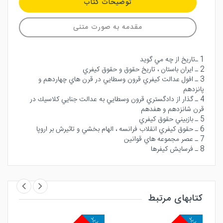
توضیحات کتاب
مقدمه به صورت متنی
1 ـ‌تاريخ از چه مي گويد
2 ـ ايران باستان ، تاريخ حقوق و حقوق كيفري
3 ـ افول عدالت كيفري قرون وسطايي در قرن هاي چهاردهم و
پانزدهم
4 ـ گذار از دادگستري قرون وسطايي به عدالت جنايي كلاسيك در
قرن شانزدهم و هفدهم
5 ـ بازبيني حقوق كيفري
6 ـ حقوق كيفري انقلاب فرانسه ، الهام بخشي و تاثيرش بر اروپا
7 ـ عصر مجموعه هاي قوانين
8 ـ فرسايش كيفرها
کتابهای مرتبط
جدید
جدید
جد