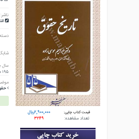
ناشر:
ان
دسته
شابک
سال چ
۱۹۵ صفحه - رقعي (شوميز) - چاپ ۶
موضو
حقو
۲,۹۰۰,۰۰۰ريال
قیمت کتاب چاپی:
تعداد مشاهده:
۳۲۴۹