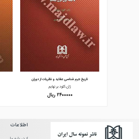
مشاهده و خرید
ش محور
تاریخ جرم شناسی عقاید و نظریات از دوران
د آبادی
ژان،کلود بر نهایم
۲۴۰۰۰۰۰ ریال
اطلاعات
در باره ما