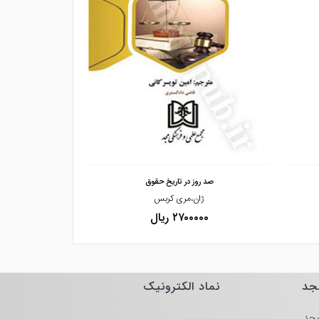
مشاهده و خرید
مشاهده
صد روز در تاریخ حقوق
سنت و ت
ژان،مری کربس
شیرین،ع
۲۷۰۰۰۰۰ ریال
۰۰۰
جد
نماد الکترونیک
جد