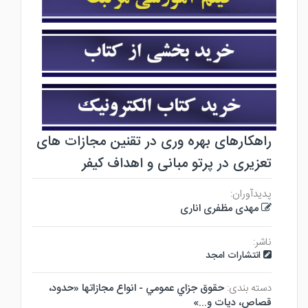
راهکارهای بهره وری در تقنین مجازات های
تعزیری در پرتو مبانی و اهداف کیفر
پدیدآوران:
مهدی مظفری اناری
ناشر:
انتشارات امجد
دسته بندی:
حقوق جزاي عمومي - انواع مجازاتها «حدود،
قصاص، ديات و...»