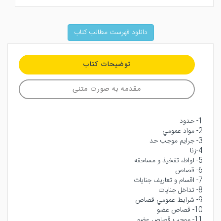
دانلود فهرست مطالب کتاب
توضیحات کتاب
مقدمه به صورت متنی
1- حدود
2- مواد عمومي
3- جرايم موجب حد
4-زنا
5- لواط، تفخيذ و مساحقه
6- قصاص
7- اقسام و تعاريف جنايات
8- تداخل جنايات
9- شرايط عمومي قصاص
10- قصاص عضو
11- موجب قصاص عضو