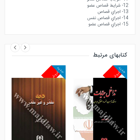
12- شرايط قصاص عضو
13- اجراي قصاص
14- اجراي قصاص نفس
15- اجراي قصاص عضو
کتابهای مرتبط
جدید
جدید
پرفروش
پرفروش