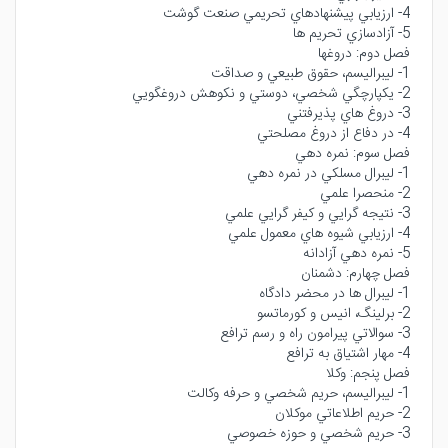
4- ارزيابي پيشنهادهاي تحريمي صنعت گوشت
5- آزادسازي تحريم ها
فصل دوم: دروغها
1- ليبراليسم، حقوق طبيعي و صداقت
2- يكپارچگي شخصي، دوستي و نكوهش دروغگويي
3- دروغ هاي پذيرفتني
4- در دفاع از دروغ مصلحتي
فصل سوم: نمره دهي
1- ليبرال مسلكي در نمره دهي
2- منحصرا علمي
3- نتيجه گرايي و كيفر گرايي علمي
4- ارزيابي شيوه هاي معمول علمي
5- نمره دهي آزادانه
فصل چهارم: دشمنان
1- ليبرال ها در محضر دادگاه
2- برلينگ، انيس و كورماتسو
3- سوالاتي پيرامون راه و رسم ترافع
4- مهار اشتياق به ترافع
فصل پنجم: وكلا
1- ليبراليسم، حريم شخصي و حرفه وكالت
2- حريم اطلاعاتي موكلان
3- حريم شخصي و حوزه خصوصي