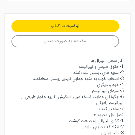
توضیحات کتاب
مقدمه به صورت متنی
آغاز سخن : ليبرال ها
1- حقوق طبيعي و ليبراليسم
2- سويه هاي زيستن سعادتمند
3- انتخاب خوب به مثابه جدايي ناپذير زيستن سعادتمند
4- خود و ديگري
5- سيماي ليبراليسم
6- چگونگي حمايت نسخه غير راستكيش نظريه حقوق طبيعي از
ليبراليسم راديكال
7- ساختار كتاب
فصل اول: تحريم ها
1- گذري ليبرالي به صنعت گوشت
2- آنگاه كه تحريم را بايد...
3- تاثير بازاري