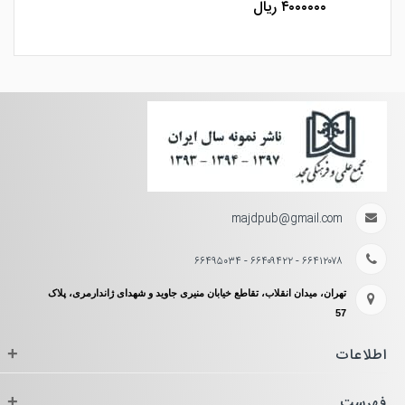
۴۰۰۰۰۰۰ ریال
6- ليبراليسم و سياست خارجي پس از بوش
7- سياست خارجي ليبرال؟
فصل نهم: آنارشيست ها
1- دفاع از دولت گرايي سنتي در برابر ليبراليسم راديكال
2- استدلال اخلاقي از اعماق وجدان
3- استدلالهاي معرفت شناختي
4- مطالعه پيوسته آنارشيسم
majdpub@gmail.com
۶۶۴۱۲۰۷۸ - ۶۶۴۰۹۴۲۲ - ۶۶۴۹۵۰۳۴
تهران، میدان انقلاب، تقاطع خیابان منیری جاوید و شهدای ژاندارمری، پلاک
57
اطلاعات
+
فهرست
+