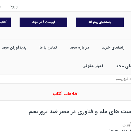
ورود
و
راهنمای خرید
در باره مجد
تماس با ما
پدیدآوران مجد
ای مجد
اخبار حقوقی
 تروريسم
اطلاعات کتاب
ست های علم و فناوری در عصر ضد تروریسم
وران:
درودی. جیمز