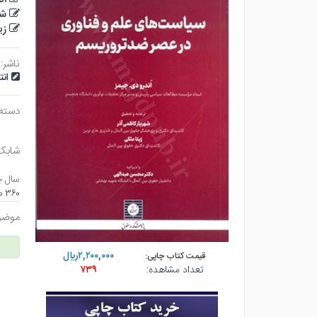
شه
زی
ناشر:
ان
دسته
شابک
سال چ
۳۶۰ صفحه - وزيري (شوميز) - چاپ ۱
موضو
۲,۲۰۰,۰۰۰ريال
قیمت کتاب چاپی:
تعداد مشاهده:
۷۳۹