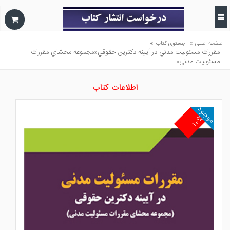
»
»
صفحه اصلی
جستوی کتاب
مقررات مسئوليت مدني در آيينه دكترين حقوقي«مجموعه محشاي مقررات
مسئوليت مدني»
اطلاعات کتاب
موجود
۱۰%