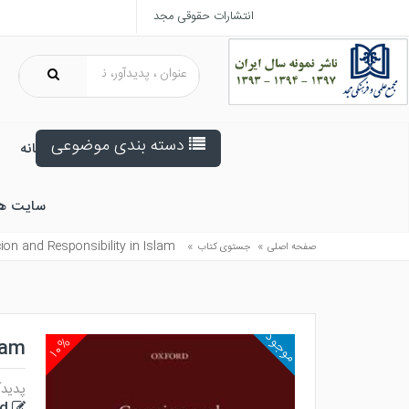
انتشارات حقوقی مجد
دسته بندی موضوعی
خانه
سایت ه
ion and Responsibility in Islam
»
»
صفحه اصلی
جستوی کتاب
موجود
۱۰%
lam
پدیدآ
ed