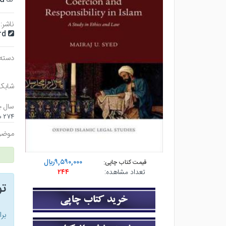
ناشر:
rd
دسته 
شابک
سال چ
۲۷۴ صفحه - رقعي (شوميز) - چاپ ۱
موضو
۹,۵۹۰,۰۰۰ريال
قیمت کتاب چاپی:
تعداد مشاهده:
۲۴۴
ت
بر