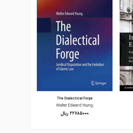
مشاهده و خرید
مشاهده
ility in Islam
The Dialectical Forge
،Mairaj U. Syed
،Walter Edward Young
۲۲۷۸۵۰۰۰ ریال
۰۰۰۰