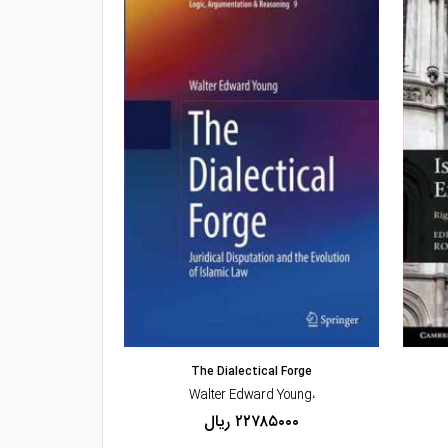
مشاهده و خرید
مشاهده
ility in Islam
The Dialectical Forge
،Mairaj U. Syed
،Walter Edward Young
۲۲۷۸۵۰۰۰ ریال
۰۰۰۰