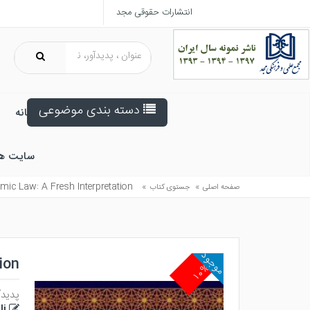
انتشارات حقوقی مجد
دسته بندی موضوعی
خانه
سایت ه
mic Law: A Fresh Interpretation
»
»
صفحه اصلی
جستوی کتاب
موجود
ion
۱۰%
پدیدآ
i