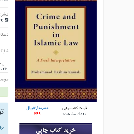
ناشر:
rd
دسته 
شابک
سال چ
۴۶۰ صفحه - رقعي (شوميز) - چاپ ۱
موضو
۱۶,۱۰۰,۰۰۰ريال
قیمت کتاب چاپی:
ت
تعداد مشاهده:
۲۴۹
بر