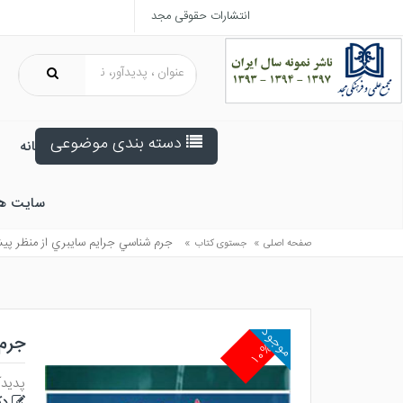
انتشارات حقوقی مجد
دسته بندی موضوعی
خانه
سایت ه
»
»
جرم شناسي جرايم سايبري از منظر پ
صفحه اصلی
جستوی کتاب
موجود
جرم 
۱۰%
پدیدآ
دک