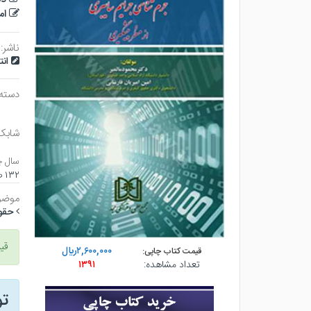
ام
ناشر:
ان
دسته
شابک
سال چ
۱۳۲ صفحه - رقعي (شوميز) - چاپ ۱
موضو
حقو
قی
۲,۶۰۰,۰۰۰ريال
قیمت کتاب چاپی:
تعداد مشاهده:
۱۳۹۱
ت