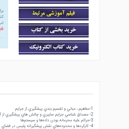
بر
کت
لپ
قاب
1-مفاهيم ، مباني و تقسيم بندي پيشگيري از جرايم
2- مصداق شناسي جرايم سايبري و چالش هاي پيشگيري از آن ها
3-جرائم عليه محرمانه بودن داده‌ها و سيستم‌ها
4- كاركردها و محدوده‌هاي نقش پيشگيرانه پليس در فضاي سايبر