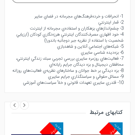
1- انحرافات و خرده‌فرهنگ‌هاي مجرمانه در فضاي سايبر
2- قمار اينترنتي
3- چشم‌اندازهاي بزهكاران و استفاده‌ي مجرمانه از اينترنت
4- خود اظهاري مصرف‌كنندگان اينترنتيِ هرزه‌نگاري كودكان (ارزيابي
شخصيت با استفاده از نظريه جبر دوجانبه باندورا)
5- شبكه‌هاي اجتماعي آنلاين و شاهدبازي
6- بزه‌ديده شناسي سايبري
7- فعاليت‌هاي روزمره سايبري بررسي تجربي سبك زندگي اينترنتي،
محافظان ديجيتال و بزه ديدگان جرايم رايانه‌اي
8- بزه ديدگي بر خط جوانان و ساختارهاي نظريه‌ي فعاليت‌هاي روزانه
9- مسائل حقوقي و سياستگذاري جرايم سايبري
10- قلدري سايبري تعهدات قانوني و خلأ سياست‌هاي آموزشي
کتابهای مرتبط
جدید
جدید
جد
پرفروش
پرفروش
پ