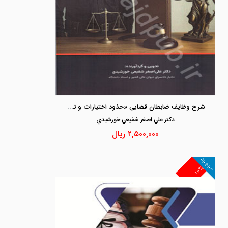
شرح وظایف ضابطان قضایی «حذود اختیارات و تکالیف»
دكتر علي اصغر شفيعي خورشيدي
۲,۵۰۰,۰۰۰
ریال
موجود
۱۰%