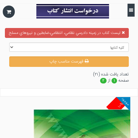
ليست كتاب در زمينه دادرسي نظامي، انتظامي،ضابطين و نيروهاي مسلح
فهرست مناسب چاپ
تعداد يافت شده (۲۱)
صفحه
از
۲
۱
موجود
۱۰%