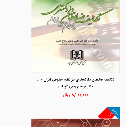
تکالیف ضابطان دادگستری در نظام حقوقی ایران «باز چاپ1402»
دكتر ابراهيم رجبي تاج امير
۸,۴۰۰,۰۰۰
ریال
موجود
۱۰%