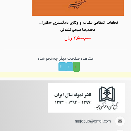
تخلفات انتظامی قضات و وکلای دادگستری «مقررات و آیین دادرسی»
محمدرضا صبحي قشلاقي
۲,۵۰۰,۰۰۰
ریال
مشاهده صفحات دیگر جستجو شده
۱
۳
۲
majdpub@gmail.com